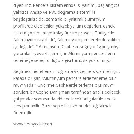
diyebiliriz. Pencere sistemlerinde ısı yalıtımı, başlangıçta
yalnızca Ahşap ve PVC doğrama sistemi ile
bağdaştırılsa da, zamanla ısı yalıtımlı alüminyum
profillerde elde edilen yüksek yalıtım değerleri, esnek
sistem çözümleri ve kolay üretim prosesi, Türkiye’de
“alüminyum ısıyı iletir”, “alüminyum pencerelerde yalıtım
iyi değildir”, ” Alüminyum Cepheler soğuyor ”gibi yanlış
yorumları işlevsizleştirmiştir. Alüminyum pencerelerin
terlemeye sebep olduğu algısı tümüyle yok olmuştur.
Seçilmesi hedeflenen doğrama ve cephe sistemleri için,
kafada oluşan ”Alüminyum pencerelerde terleme olur
mu?” yada ” Giydirme Cephelerde terleme olur mu?”
soruları, bir Cephe Danışmanı tarafından analiz edilecek
çalışmalar sonrasında elde edilecek bulgular ile ancak
cevaplanabilir. Bu sebeple bir uzman desteği almak
önemlidir.
www.ersoycakir.com