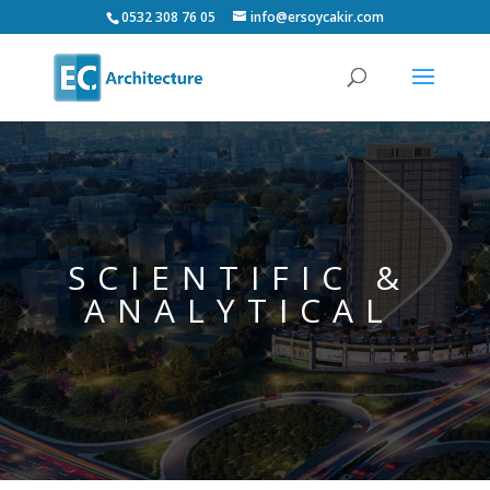
0532 308 76 05
info@ersoycakir.com
SCIENTIFIC &
ANALYTICAL