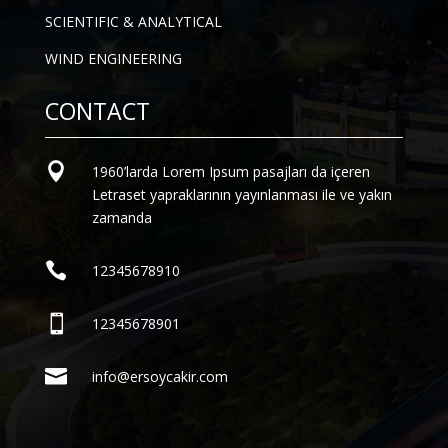
SCIENTIFIC & ANALYTICAL
WIND ENGINEERING
CONTACT

1960’larda Lorem Ipsum pasajları da içeren
Letraset yapraklarının yayınlanması ile ve yakın
zamanda

12345678910

12345678901

info@ersoycakir.com