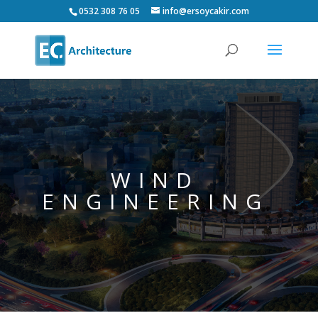
0532 308 76 05
info@ersoycakir.com
WIND
ENGINEERING